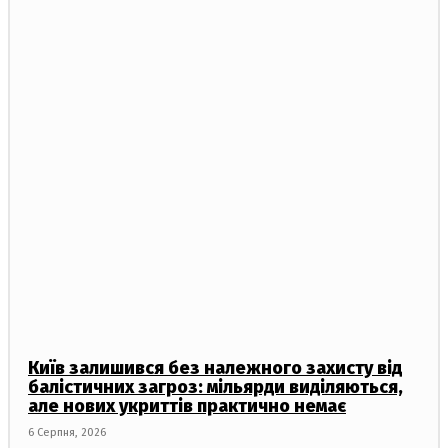
Київ залишився без належного захисту від
балістичних загроз: мільярди виділяються,
але нових укриттів практично немає
6 Серпня, 2026