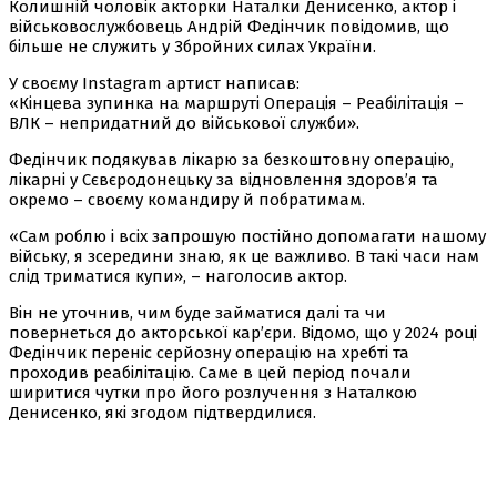
Колишній чоловік акторки Наталки Денисенко, актор і
військовослужбовець Андрій Федінчик повідомив, що
більше не служить у Збройних силах України.
У своєму Instagram артист написав:
«Кінцева зупинка на маршруті Операція – Реабілітація –
ВЛК – непридатний до військової служби».
Федінчик подякував лікарю за безкоштовну операцію,
лікарні у Сєвєродонецьку за відновлення здоров’я та
окремо – своєму командиру й побратимам.
«Сам роблю і всіх запрошую постійно допомагати нашому
війську, я зсередини знаю, як це важливо. В такі часи нам
слід триматися купи», – наголосив актор.
Він не уточнив, чим буде займатися далі та чи
повернеться до акторської кар’єри. Відомо, що у 2024 році
Федінчик переніс серйозну операцію на хребті та
проходив реабілітацію. Саме в цей період почали
ширитися чутки про його розлучення з Наталкою
Денисенко, які згодом підтвердилися.