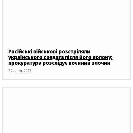
Російські військові розстріляли
українського солдата після його полону:
прокуратура розслідує воєнний злочин
7 Серпня, 2026