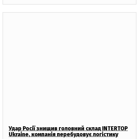
Удар Росії знищив головний склад INTERTOP
Ukraine, компанія перебудовує логістику