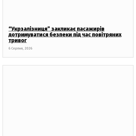
“Укрзалізниця” закликає пасажирів
дотримуватися безпеки під час повітряних
тривог
6 Серпня, 2026