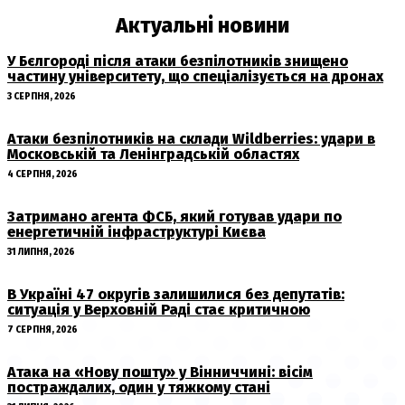
Актуальні новини
У Бєлгороді після атаки безпілотників знищено
частину університету, що спеціалізується на дронах
3 СЕРПНЯ, 2026
Атаки безпілотників на склади Wildberries: удари в
Московській та Ленінградській областях
4 СЕРПНЯ, 2026
Затримано агента ФСБ, який готував удари по
енергетичній інфраструктурі Києва
31 ЛИПНЯ, 2026
В Україні 47 округів залишилися без депутатів:
ситуація у Верховній Раді стає критичною
7 СЕРПНЯ, 2026
Атака на «Нову пошту» у Вінниччині: вісім
постраждалих, один у тяжкому стані