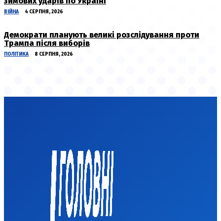
зимових ударів по Україні
ВІЙНА
4 СЕРПНЯ, 2026
Демократи планують великі розслідування проти
Трампа після виборів
ПОЛІТИКА
8 СЕРПНЯ, 2026