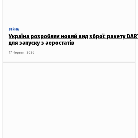
ВІЙНА
Україна розробляє новий вид зброї: ракету DAR
для запуску з аеростатів
17 Червня, 2026