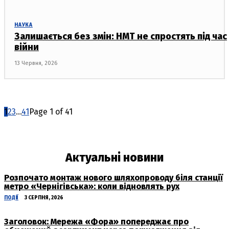
НАУКА
Залишається без змін: НМТ не спростять під час
війни
13 Червня, 2026
1
2
3
...
41
Page 1 of 41
Актуальні новини
Розпочато монтаж нового шляхопроводу біля станції
метро «Чернігівська»: коли відновлять рух
ПОДІЇ
3 СЕРПНЯ, 2026
Заголовок: Мережа «Фора» попереджає про