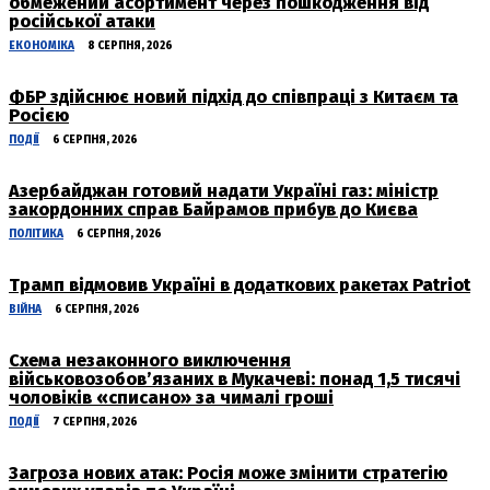
обмежений асортимент через пошкодження від
російської атаки
ЕКОНОМІКА
8 СЕРПНЯ, 2026
ФБР здійснює новий підхід до співпраці з Китаєм та
Росією
ПОДІЇ
6 СЕРПНЯ, 2026
Азербайджан готовий надати Україні газ: міністр
закордонних справ Байрамов прибув до Києва
ПОЛІТИКА
6 СЕРПНЯ, 2026
Трамп відмовив Україні в додаткових ракетах Patriot
ВІЙНА
6 СЕРПНЯ, 2026
Схема незаконного виключення
військовозобов’язаних в Мукачеві: понад 1,5 тисячі
чоловіків «списано» за чималі гроші
ПОДІЇ
7 СЕРПНЯ, 2026
Загроза нових атак: Росія може змінити стратегію