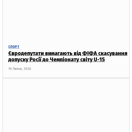
СПОРТ
Євродепутати вимагають від ФІФА скасування
допуску Росії до Чемпіонату світу U-15
10 Липня, 2026