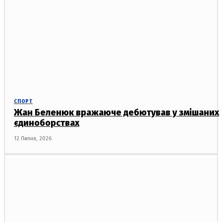
СПОРТ
Жан Беленюк вражаюче дебютував у змішаних
єдиноборствах
12 Липня, 2026