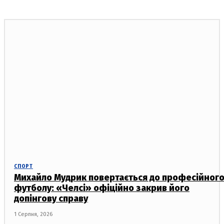
СПОРТ
Михайло Мудрик повертається до професійног
футболу: «Челсі» офіційно закрив його
допінгову справу
1 Серпня, 2026