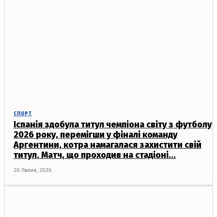
СПОРТ
Іспанія здобула титул чемпіона світу з футболу
2026 року, перемігши у фіналі команду
Аргентини, котра намагалася захистити свій
титул. Матч, що проходив на стадіоні...
20 Липня, 2026