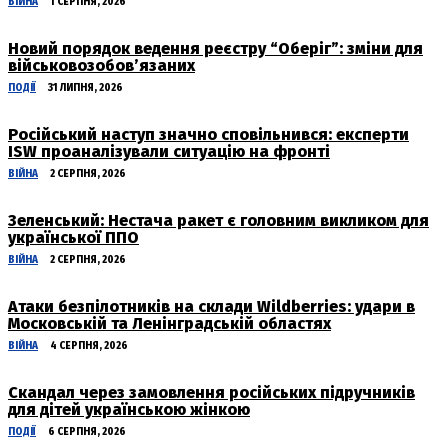
ВІЙНА
1 СЕРПНЯ, 2026
Новий порядок ведення реєстру “Оберіг”: зміни для
військовозобов’язаних
ПОДІЇ
31 ЛИПНЯ, 2026
Російський наступ значно сповільнився: експерти
ISW проаналізували ситуацію на фронті
ВІЙНА
2 СЕРПНЯ, 2026
Зеленський: Нестача ракет є головним викликом для
української ППО
ВІЙНА
2 СЕРПНЯ, 2026
Атаки безпілотників на склади Wildberries: удари в
Московській та Ленінградській областях
ВІЙНА
4 СЕРПНЯ, 2026
Скандал через замовлення російських підручників
для дітей українською жінкою
ПОДІЇ
6 СЕРПНЯ, 2026