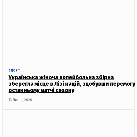
СПОРТ
Українська жіноча волейбольна збірна
зберегла місце в Лізі націй, здобувши перемогу 
останньому матчі сезону
13 Липня, 2026