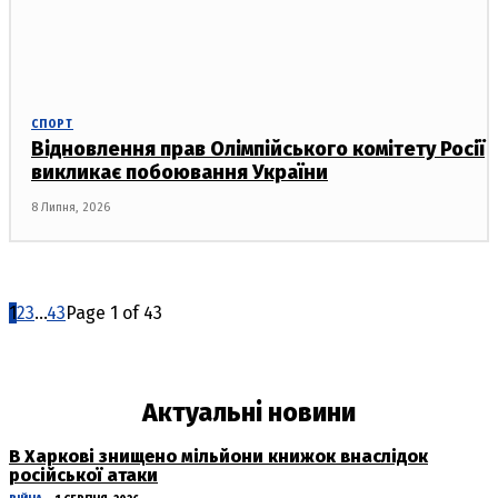
СПОРТ
Відновлення прав Олімпійського комітету Росії
викликає побоювання України
8 Липня, 2026
1
2
3
...
43
Page 1 of 43
Актуальні новини
В Харкові знищено мільйони книжок внаслідок
російської атаки