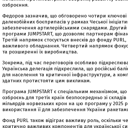
озброєння.
Федоров зазначив, що обговорено чотири ключові
далекобійних боєприпасів у рамках Чеської ініціатив
забезпечення артилерійськими снарядами. Другий 
програми JUMPSTART, що дозволяє партнерам фінанс
Третій напрямок стосується внесків до фонду PURL,
важливого обладнання. Четвертий напрямок фокусу
та розширенні їх виробництва.
Зокрема, під час переговорів особливо підкреслюв
Українська делегація підкреслила, що російські ба
для населення та критичної інфраструктури, а компл
здатних протистояти цим викликам.
Програма JUMPSTART є спеціальним механізмом, що
озброєнь для третіх країн безпосередньо зі складів
мільярдів норвезьких крон на цю програму у 2025 р
використання її для забезпечення України ракетами 
Фонд PURL також відіграє важливу роль, оскільки ч
критично важливих компонентів для української си