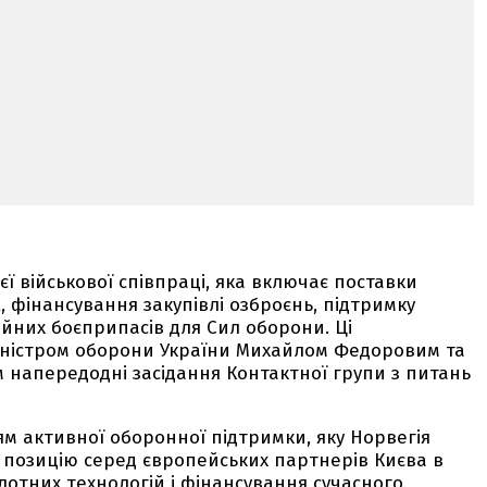
ї військової співпраці, яка включає поставки
, фінансування закупівлі озброєнь, підтримку
ійних боєприпасів для Сил оборони. Ці
міністром оборони України Михайлом Федоровим та
 напередодні засідання Контактної групи з питань
м активної оборонної підтримки, яку Норвегія
у позицію серед європейських партнерів Києва в
лотних технологій і фінансування сучасного