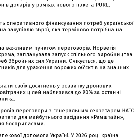
нів доларів у рамках нового пакета PURL,
сть оперативного фінансування потреб української
а закупівлю зброї, яка терміново потрібна на
ула важливим пунктом переговорів. Норвегія
окрема, запланувала запуск спільного виробництва
реб Збройних сил України. Очікується, що це
ників для ураження ворожих об'єктів на значних
тати своїх досягнень у розвитку дронових
овітряних цілей наблизився до 90% за останні
вника.
провів переговори з генеральним секретарем НАТО
ритети для майбутнього засідання «Рамштайн»,
ня боєприпасами.
пекової допомоги Україні. У 2026 році країна