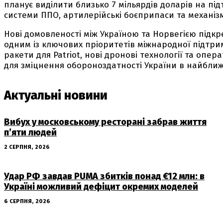
планує виділити близько 7 мільярдів доларів на під
системи ППО, артилерійські боєприпаси та механіз
Нові домовленості між Україною та Норвегією під
одним із ключових пріоритетів міжнародної підтримк
ракети для Patriot, нові дронові технології та оп
для зміцнення обороноздатності України в найближч
Актуальні новини
Вибух у московському ресторані забрав життя
п’яти людей
2 СЕРПНЯ, 2026
Удар РФ завдав PUMA збитків понад €12 млн: в
Україні можливий дефіцит окремих моделей
6 СЕРПНЯ, 2026