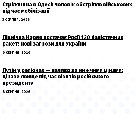
Стрілянина в Одесі: чоловік обстріляв військових
під час мобілізації
3 СЕРПНЯ, 2026
Північна Корея постачає Росії 120 балістичних
ракет: нові загрози для України
6 СЕРПНЯ, 2026
Путін у регіонах — паливо за нижчими цінами:
цікаве явище під час візитів російського
президента
8 СЕРПНЯ, 2026