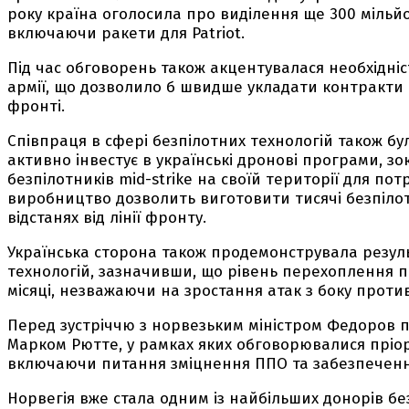
року країна оголосила про виділення ще 300 мільйо
включаючи ракети для Patriot.
Під час обговорень також акцентувалася необхідні
армії, що дозволило б швидше укладати контракти н
фронті.
Співпраця в сфері безпілотних технологій також б
активно інвестує в українські дронові програми, з
безпілотників mid-strike на своїй території для пот
виробництво дозволить виготовити тисячі безпілот
відстанях від лінії фронту.
Українська сторона також продемонструвала резуль
технологій, зазначивши, що рівень перехоплення п
місяці, незважаючи на зростання атак з боку проти
Перед зустріччю з норвезьким міністром Федоров 
Марком Рютте, у рамках яких обговорювалися пріо
включаючи питання зміцнення ППО та забезпечен
Норвегія вже стала одним із найбільших донорів без