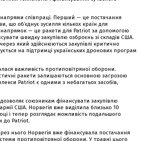
 напрями співпраці. Перший — це постачання
и, що об’єднує зусилля кількох країн для
напрямок — це ракети для Patriot за допомогою
увати швидку закупівлю озброєнь зі складів США.
 через який здійснюються закупівлі критично
ється на підтримці українських дронових програм
алася важливість протиповітряної оборони.
лістичні ракети залишаються основною загрозою
екси Patriot є одними з небагатьох засобів,
 дозволяє союзникам фінансувати закупівлю
 армії США. Норвегія вже виділила близько 10
оці і тепер розглядає можливість подальшого
до Patriot.
ерез нього Норвегія вже фінансувала постачання
стеми протиповітряної оборони. У травні цього