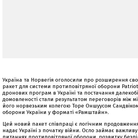
Україна та Норвегія оголосили про розширення своє
ракет для системи протиповітряної оборони Patriot
дронових програм в Україні та постачання далекоб
домовленості стали результатом переговорів між 
його норвезьким колегою Торе Оншуусом Сандвіком
оборони України у форматі «Рамштайн».
Цей новий пакет співпраці є логічним продовження
надає Україні з початку війни. Осло займає важлив
питаннях протиповітряної оборони, розвитку безпі