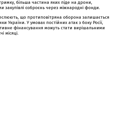
тримку, більша частина яких піде на дрони,
ми закупівлі озброєнь через міжнародні фонди.
креслюють, що протиповітряна оборона залишається
и України. У умовах постійних атак з боку Росії,
еративне фінансування можуть стати вирішальними
і місяці.