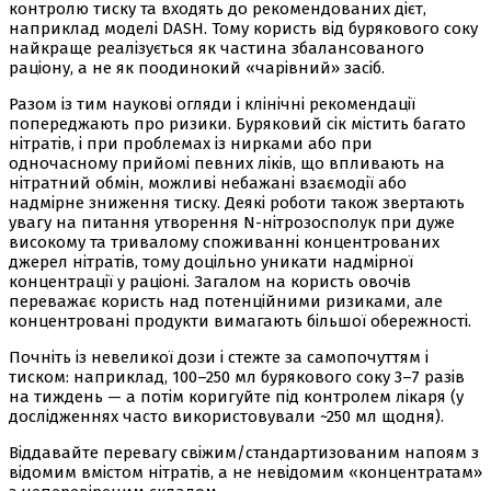
контролю тиску та входять до рекомендованих дієт,
наприклад моделі DASH. Тому користь від бурякового соку
найкраще реалізується як частина збалансованого
раціону, а не як поодинокий «чарівний» засіб.
Разом із тим наукові огляди і клінічні рекомендації
попереджають про ризики. Буряковий сік містить багато
нітратів, і при проблемах із нирками або при
одночасному прийомі певних ліків, що впливають на
нітратний обмін, можливі небажані взаємодії або
надмірне зниження тиску. Деякі роботи також звертають
увагу на питання утворення N-нітрозосполук при дуже
високому та тривалому споживанні концентрованих
джерел нітратів, тому доцільно уникати надмірної
концентрації у раціоні. Загалом на користь овочів
переважає користь над потенційними ризиками, але
концентровані продукти вимагають більшої обережності.
Почніть із невеликої дози і стежте за самопочуттям і
тиском: наприклад, 100–250 мл бурякового соку 3–7 разів
на тиждень — а потім коригуйте під контролем лікаря (у
дослідженнях часто використовували ~250 мл щодня).
Віддавайте перевагу свіжим/стандартизованим напоям з
відомим вмістом нітратів, а не невідомим «концентратам»