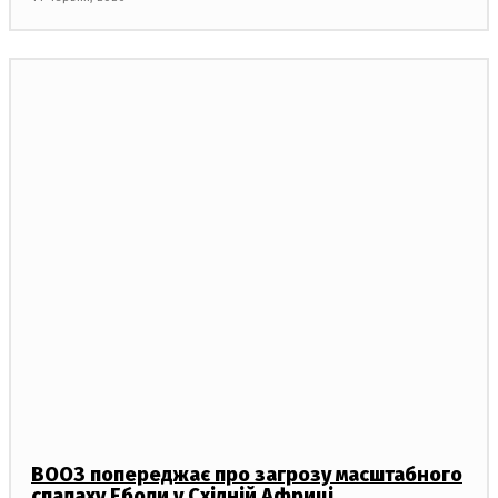
ВООЗ попереджає про загрозу масштабного
спалаху Еболи у Східній Африці