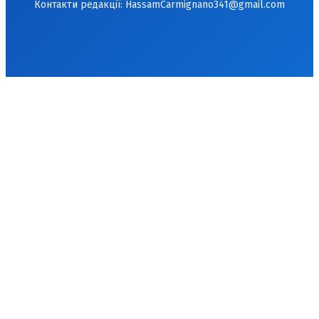
Контакти редакції:
HassamCarmignano341@gmail.com