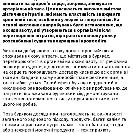
впливати на здоров’я серця, зокрема, знижувати
артеріальний тиск. Це пояснюється високим вмістом
дієтичних нітратів, які мають властивість знижувати
кров’яний тиск, особливо у людей із гіпертонією. На
основі численних випробувань було встановлено, що
оксиди азоту, які утворюються в організмі після
перетворення нітратів, відіграють ключову роль у
розслабленні судин та покращенні кровообігу.
Механізм дії бурякового соку досить простий: після
споживання соку нітрати, що містяться в буряках,
перетворюються в організмі на оксид азоту. Ця речовина
розширює судини, що дозволяє знижувати навантаження
на серце та покращувати доставку кисню до всіх органів і
тканин. Завдяки цьому кровообіг стає ефективнішим, а
тиск стабілізується. Такий ефект був підтверджений у
численних рандомізованих клінічних випробуваннях, де
пацієнти, що вживали буряковий сік, демонстрували
зниження артеріального тиску порівняно з тими, хто
цього не робив.
Поза буряком дослідники наголошують на важливості
загального харчового підходу: продукти, багаті калієм та
іншими корисними нутрієнтами — як-от банани, ягоди
або знежирені молочні продукти — теж сприяють