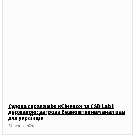
Судова справа між «Сінево» та CSD Lab і
державою: загроза безкоштовним аналізам
для українців
25 Червня, 2026