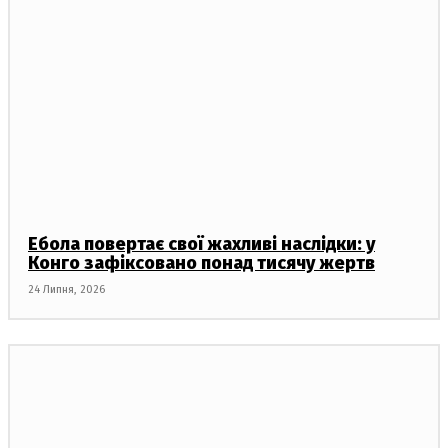
Ебола повертає свої жахливі наслідки: у
Конго зафіксовано понад тисячу жертв
24 Липня, 2026