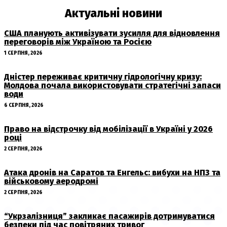
Актуальні новини
США планують активізувати зусилля для відновлення
переговорів між Україною та Росією
1 СЕРПНЯ, 2026
Дністер переживає критичну гідрологічну кризу:
Молдова почала використовувати стратегічні запаси
води
6 СЕРПНЯ, 2026
Право на відстрочку від мобілізації в Україні у 2026
році
2 СЕРПНЯ, 2026
Атака дронів на Саратов та Енгельс: вибухи на НПЗ та
військовому аеродромі
2 СЕРПНЯ, 2026
“Укрзалізниця” закликає пасажирів дотримуватися
безпеки під час повітряних тривог