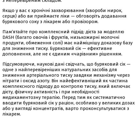
з неперевіреним складом.
Якщо у вас є хронічні захворювання (хвороби нирок,
серця) або ви приймаєте ліки — обговоріть додавання
бурякового соку з лікарем або провізором.
Пам’ятайте про комплексний підхід: дієта за моделлю
DASH (багато овочів і фруктів, низько­жирні молочні
продукти, обмеження солі) має найміцнішу доказову базу
для зниження тиску. Буряковий сік — ефективне
доповнення, але не є єдиним «чарівним» рішенням.
Підсумовуючи, наукові дані свідчать, що буряковий сік —
одне з найперевіреніших натуральних засобів для
зниження артеріального тиску завдяки механізму через
нітрати і оксид азоту. Він найефективніший як частина
комплексного підходу до контролю тиску, який включає
дієту, фізичну активність і при необхідності
медикаментозну терапію. Перед тим як систематично
вводити буряковий сік у раціон, особливо у великих дозах
або у вигляді концентратів, варто проконсультуватися з
лікарем.