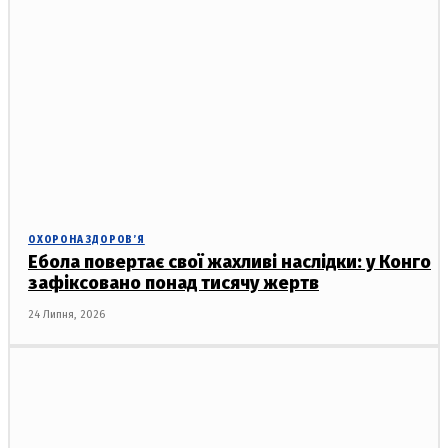
ОХОРОНА ЗДОРОВ’Я
Ебола повертає свої жахливі наслідки: у Конго
зафіксовано понад тисячу жертв
24 Липня, 2026