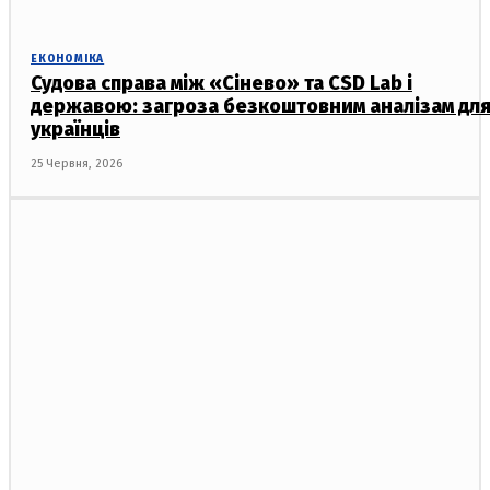
ЕКОНОМІКА
Судова справа між «Сінево» та CSD Lab і
державою: загроза безкоштовним аналізам дл
українців
25 Червня, 2026