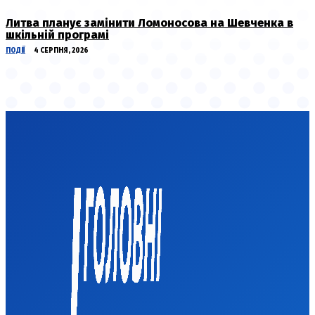
Литва планує замінити Ломоносова на Шевченка в
шкільній програмі
ПОДІЇ
4 СЕРПНЯ, 2026