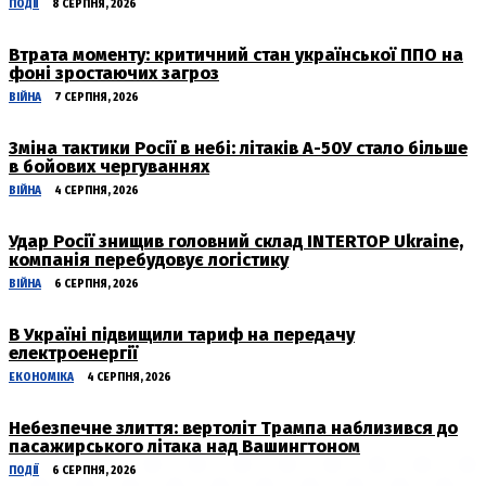
ПОДІЇ
8 СЕРПНЯ, 2026
Втрата моменту: критичний стан української ППО на
фоні зростаючих загроз
ВІЙНА
7 СЕРПНЯ, 2026
Зміна тактики Росії в небі: літаків А-50У стало більше
в бойових чергуваннях
ВІЙНА
4 СЕРПНЯ, 2026
Удар Росії знищив головний склад INTERTOP Ukraine,
компанія перебудовує логістику
ВІЙНА
6 СЕРПНЯ, 2026
В Україні підвищили тариф на передачу
електроенергії
ЕКОНОМІКА
4 СЕРПНЯ, 2026
Небезпечне злиття: вертоліт Трампа наблизився до
пасажирського літака над Вашингтоном
ПОДІЇ
6 СЕРПНЯ, 2026