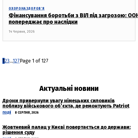
ОХОРОНА ЗДОРОВ’Я
Фінансування боротьби з ВІЛ під загрозою: ОО
попереджає про наслідки
14 Червня, 2026
1
2
3
...
127
Page 1 of 127
Актуальні новини
Дрони привернули увагу німецьких силовиків
поблизу військового об’єкта, де ремонтують Patriot
ПОДІЇ
8 СЕРПНЯ, 2026
Жовтневий палац у Києві повертається до держави:
рішення суду