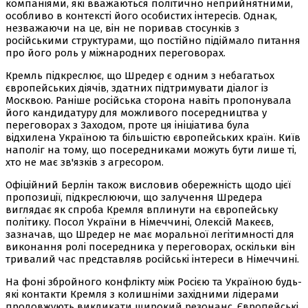
компаніями, які вважаються політично неприйнятними,
особливо в контексті його особистих інтересів. Однак,
незважаючи на це, він не поривав стосунків з
російськими структурами, що постійно підіймало питання
про його роль у міжнародних переговорах.
Кремль підкреслює, що Шредер є одним з небагатьох
європейських діячів, здатних підтримувати діалог із
Москвою. Раніше російська сторона навіть пропонувала
його кандидатуру для можливого посередництва у
переговорах з Заходом, проте ця ініціатива була
відхилена Україною та більшістю європейських країн. Київ
наполіг на тому, що посередниками можуть бути лише ті,
хто не має зв'язків з агресором.
Офіційний Берлін також висловив обережність щодо цієї
пропозиції, підкреслюючи, що залучення Шредера
виглядає як спроба Кремля вплинути на європейську
політику. Посол України в Німеччині, Олексій Макеєв,
зазначав, що Шредер не має моральної легітимності для
виконання ролі посередника у переговорах, оскільки він
тривалий час представляв російські інтереси в Німеччині.
На фоні збройного конфлікту між Росією та Україною будь-
які контакти Кремля з колишніми західними лідерами
продовжують викликати широкий резонанс. Європейські