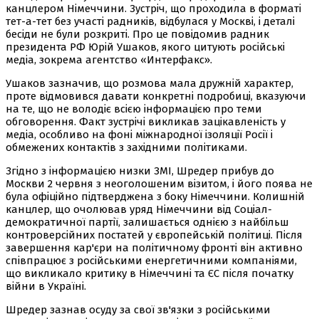
канцлером Німеччини. Зустріч, що проходила в форматі
тет-а-тет без участі радників, відбулася у Москві, і деталі
бесіди не були розкриті. Про це повідомив радник
президента РФ Юрій Ушаков, якого цитують російські
медіа, зокрема агентство «Интерфакс».
Ушаков зазначив, що розмова мала дружній характер,
проте відмовився давати конкретні подробиці, вказуючи
на те, що не володіє всією інформацією про теми
обговорення. Факт зустрічі викликав зацікавленість у
медіа, особливо на фоні міжнародної ізоляції Росії і
обмежених контактів з західними політиками.
Згідно з інформацією низки ЗМІ, Шредер прибув до
Москви 2 червня з неоголошеним візитом, і його поява не
була офіційно підтверджена з боку Німеччини. Колишній
канцлер, що очолював уряд Німеччини від Соціал-
демократичної партії, залишається однією з найбільш
контроверсійних постатей у європейській політиці. Після
завершення кар'єри на політичному фронті він активно
співпрацює з російськими енергетичними компаніями,
що викликало критику в Німеччині та ЄС після початку
війни в Україні.
Шредер зазнав осуду за свої зв'язки з російськими