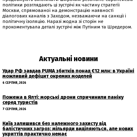
політики розглядають ці зустрічі як частину стратегії
Москви, спрямованої на демонстрацію наявності
діалогових каналів з Заходом, незважаючи на санкції і
політичну ізоляцію. Наразі жодна зі сторін не
прокоментувала деталі зустрічі між Путіним та Шредером.
Актуальні новини
Удар РФ завдав PUMA збитків понад €12 млн: в Україні
можливий дефіцит окремих моделей
6 СЕРПНЯ, 2026
Пожежа в Ялті: морські дрони спричинили паніку
серед туристів
7 СЕРПНЯ, 2026
Київ залишився без належного захисту від
балістичних загроз: мільярди виділяються, але нових
укриттів практично немає