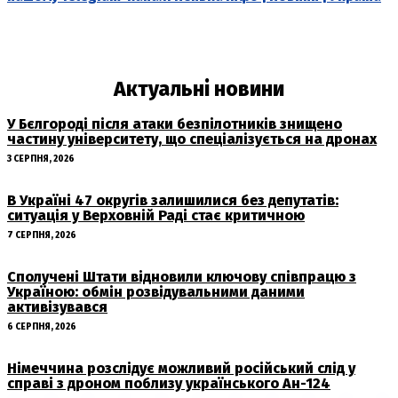
Актуальні новини
У Бєлгороді після атаки безпілотників знищено
частину університету, що спеціалізується на дронах
3 СЕРПНЯ, 2026
В Україні 47 округів залишилися без депутатів:
ситуація у Верховній Раді стає критичною
7 СЕРПНЯ, 2026
Сполучені Штати відновили ключову співпрацю з
Україною: обмін розвідувальними даними
активізувався
6 СЕРПНЯ, 2026
Німеччина розслідує можливий російський слід у
справі з дроном поблизу українського Ан-124