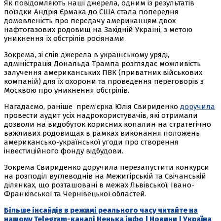
Як повідомляють наші джерела, одним із результатів
поїздки Андрія Єрмака до США стала попередня
домовленість про передачу американцям двох
нафтогазових родовищ на Західній Україні, з метою
уникнення їх обстрілів росіянами.
Зокрема, зі слів джерела в українському уряді,
адміністрація Дональда Трампа розглядає можливість
залучення американських ПВК (приватних військових
компаній) для їх охорони та проведення переговорів з
Москвою про уникнення обстрілів.
Нагадаємо, раніше прем’єрка Юлія Свириденко
доручила
провести аудит усіх надрокористувачів, які отримали
дозволи на видобуток корисних копалин на стратегічно
важливих родовищах в рамках виконання положень
американсько-української угоди про створення
інвестиційного фонду відбудови.
Зокрема Свириденко доручила перезапустити конкурси
на розподіл вуглеводнів на Межигірській та Свічанській
ділянках, що розташовані в межах Львівської, Івано-
Франківської та Чернівецької областей.
Більше інсайдів в режимі реального часу читайте на
нашому Telegram-каналі Ненька інфо | Новини | Україна