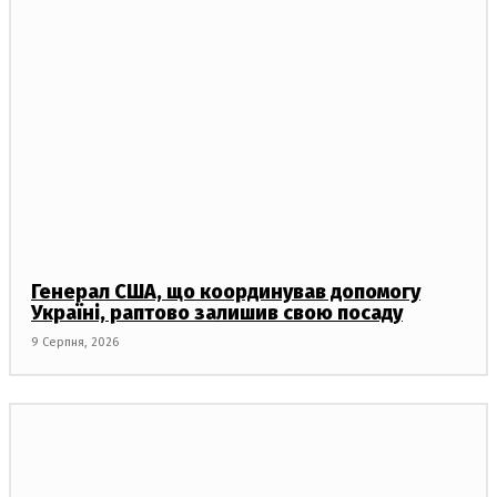
Генерал США, що координував допомогу
Україні, раптово залишив свою посаду
9 Серпня, 2026