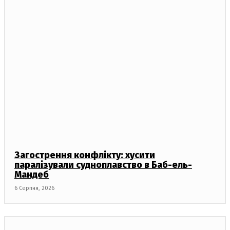
Загострення конфлікту: хусити
паралізували судноплавство в Баб-ель-
Мандеб
6 Серпня, 2026