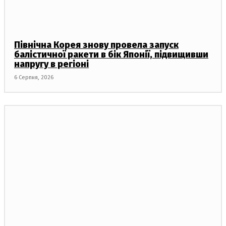
Північна Корея знову провела запуск
балістичної ракети в бік Японії, підвищивши
напругу в регіоні
6 Серпня, 2026