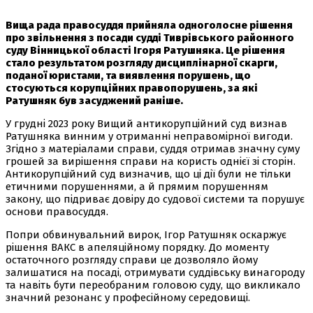
Вища рада правосуддя прийняла одноголосне рішення
про звільнення з посади судді Тиврівського районного
суду Вінницької області Ігоря Ратушняка. Це рішення
стало результатом розгляду дисциплінарної скарги,
поданої юристами, та виявлення порушень, що
стосуються корупційних правопорушень, за які
Ратушняк був засуджений раніше.
У грудні 2023 року Вищий антикорупційний суд визнав
Ратушняка винним у отриманні неправомірної вигоди.
Згідно з матеріалами справи, суддя отримав значну суму
грошей за вирішення справи на користь однієї зі сторін.
Антикорупційний суд визначив, що ці дії були не тільки
етичними порушеннями, а й прямим порушенням
закону, що підриває довіру до судової системи та порушує
основи правосуддя.
Попри обвинувальний вирок, Ігор Ратушняк оскаржує
рішення ВАКС в апеляційному порядку. До моменту
остаточного розгляду справи це дозволяло йому
залишатися на посаді, отримувати суддівську винагороду
та навіть бути переобраним головою суду, що викликало
значний резонанс у професійному середовищі.