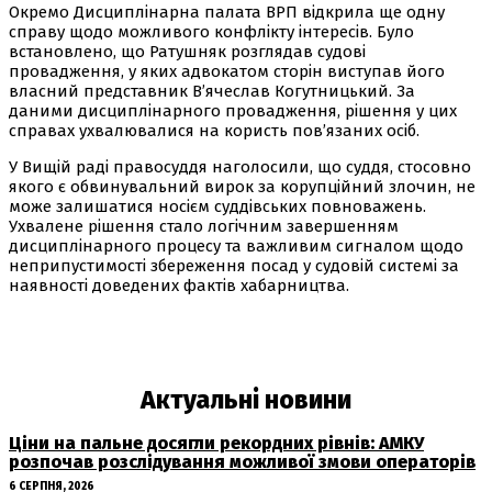
Окремо Дисциплінарна палата ВРП відкрила ще одну
справу щодо можливого конфлікту інтересів. Було
встановлено, що Ратушняк розглядав судові
провадження, у яких адвокатом сторін виступав його
власний представник В’ячеслав Когутницький. За
даними дисциплінарного провадження, рішення у цих
справах ухвалювалися на користь пов’язаних осіб.
У Вищій раді правосуддя наголосили, що суддя, стосовно
якого є обвинувальний вирок за корупційний злочин, не
може залишатися носієм суддівських повноважень.
Ухвалене рішення стало логічним завершенням
дисциплінарного процесу та важливим сигналом щодо
неприпустимості збереження посад у судовій системі за
наявності доведених фактів хабарництва.
Актуальні новини
Ціни на пальне досягли рекордних рівнів: АМКУ
розпочав розслідування можливої змови операторів
6 СЕРПНЯ, 2026