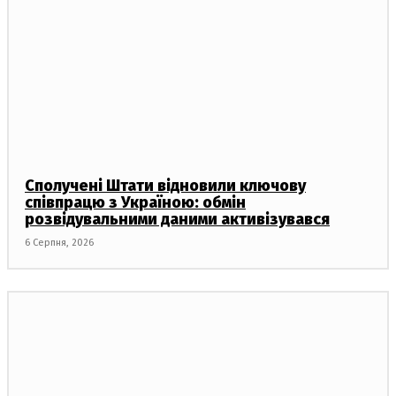
Сполучені Штати відновили ключову
співпрацю з Україною: обмін
розвідувальними даними активізувався
6 Серпня, 2026