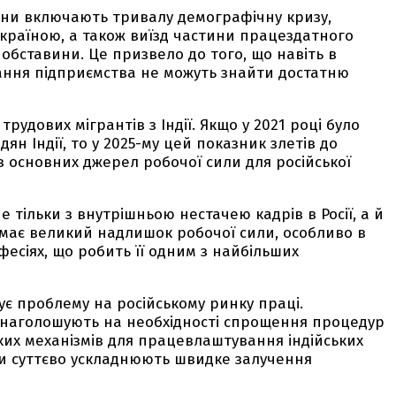
они включають тривалу демографічну кризу,
 Україною, а також виїзд частини працездатного
 обставини. Це призвело до того, що навіть в
ання підприємства не можуть знайти достатню
трудових мігрантів з Індії. Якщо у 2021 році було
ян Індії, то у 2025-му цей показник злетів до
 з основних джерел робочої сили для російської
е тільки з внутрішньою нестачею кадрів в Росії, а й
я має великий надлишок робочої сили, особливо в
есіях, що робить її одним з найбільших
ує проблему на російському ринку праці.
, наголошують на необхідності спрощення процедур
чких механізмів для працевлаштування індійських
ри суттєво ускладнюють швидке залучення