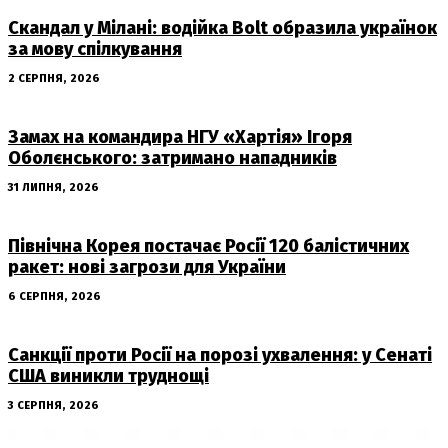
Скандал у Мілані: водійка Bolt образила українок
за мову спілкування
2 СЕРПНЯ, 2026
Замах на командира НГУ «Хартія» Ігоря
Оболєнського: затримано нападників
31 ЛИПНЯ, 2026
Північна Корея постачає Росії 120 балістичних
ракет: нові загрози для України
6 СЕРПНЯ, 2026
Санкції проти Росії на порозі ухвалення: у Сенаті
США виникли труднощі
3 СЕРПНЯ, 2026