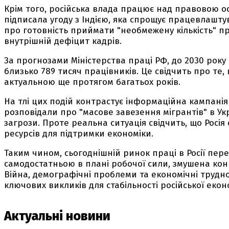
Крім того, російська влада працює над правовою о
підписала угоду з Індією, яка спрощує працевлаштува
про готовність приймати "необмежену кількість" пра
внутрішній дефіцит кадрів.
За прогнозами Міністерства праці РФ, до 2030 рок
близько 789 тисяч працівників. Це свідчить про те
актуальною ще протягом багатьох років.
На тлі цих подій контрастує інформаційна кампанія Р
розповідали про "масове завезення мігрантів" в У
загрози. Проте реальна ситуація свідчить, що Росія
ресурсів для підтримки економіки.
Таким чином, сьогоднішній ринок праці в Росії пере
самодостатньою в плані робочої сили, змушена конк
Війна, демографічні проблеми та економічні трудн
ключових викликів для стабільності російської екон
Актуальні новини