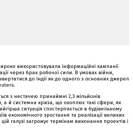
 широко використовувала інформаційні кампанії
ції через брак робочої сили. В умовах війни,
вертатися до Індії як до одного з основних джерел
uters.
ться з нестачею принаймні 2,3 мільйонів
 а й системна криза, що охоплює такі сфери, як
Найгірша ситуація спостерігається в будівельному
іїв економічного зростання та реалізації великих
 цій галузі загрожує термінам виконання проектів і