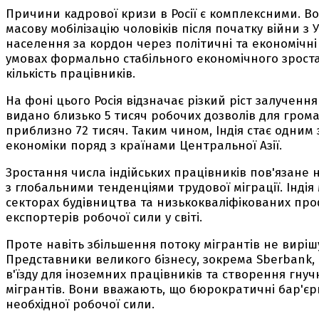
Причини кадрової кризи в Росії є комплексними. В
масову мобілізацію чоловіків після початку війни з
населення за кордон через політичні та економічні
умовах формально стабільного економічного зрост
кількість працівників.
На фоні цього Росія відзначає різкий ріст залучення 
видано близько 5 тисяч робочих дозволів для громад
приблизно 72 тисяч. Таким чином, Індія стає одним
економіки поряд з країнами Центральної Азії.
Зростання числа індійських працівників пов'язане н
з глобальними тенденціями трудової міграції. Інді
секторах будівництва та низькокваліфікованих проф
експортерів робочої сили у світі.
Проте навіть збільшення потоку мігрантів не виріш
Представники великого бізнесу, зокрема Sberbank
в'їзду для іноземних працівників та створення гну
мігрантів. Вони вважають, що бюрократичні бар'є
необхідної робочої сили.