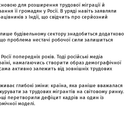
сновою для розширення трудової міграції й
ння її громадян у Росії. В уряді навіть заявляли
цівників з Індії, що свідчить про серйозний
у лише будівельному сектору знадобиться додатково
, що проблема нестачі робочої сили залишиться
осії попередніх років. Тоді російські медіа
країні, намагаючись створити образ демографічної
 сама активно залежить від зовнішніх трудових
живає глибокі зміни: країна, яка раніше вважалася
урувати за трудових мігрантів на світовому ринку.
ощі перетворили дефіцит кадрів на один із
омічної моделі.