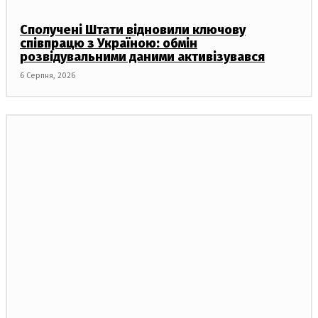
Сполучені Штати відновили ключову
співпрацю з Україною: обмін
розвідувальними даними активізувався
6 Серпня, 2026