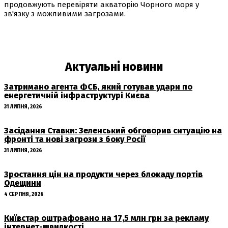
продовжують перевіряти акваторію Чорного моря у
зв'язку з можливими загрозами.
Актуальні новини
Затримано агента ФСБ, який готував удари по
енергетичній інфраструктурі Києва
31 ЛИПНЯ, 2026
Засідання Ставки: Зеленський обговорив ситуацію на
фронті та нові загрози з боку Росії
31 ЛИПНЯ, 2026
Зростання цін на продукти через блокаду портів
Одещини
4 СЕРПНЯ, 2026
Київстар оштрафовано на 17,5 млн грн за рекламу
інтернет-швидкості