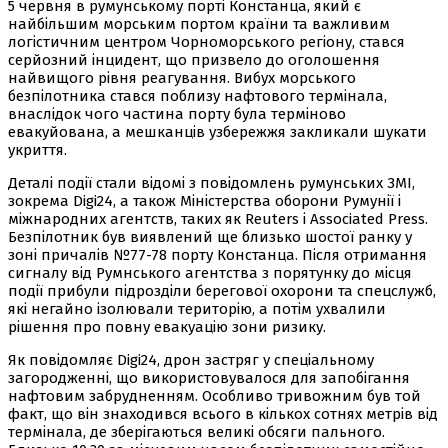
5 червня в румунському порті Констанца, який є
найбільшим морським портом країни та важливим
логістичним центром Чорноморського регіону, стався
серйозний інцидент, що призвело до оголошення
найвищого рівня реагування. Вибух морського
безпілотника стався поблизу нафтового термінала,
внаслідок чого частина порту була терміново
евакуйована, а мешканців узбережжя закликали шукати
укриття.
Деталі події стали відомі з повідомлень румунських ЗМІ,
зокрема Digi24, а також Міністерства оборони Румунії і
міжнародних агентств, таких як Reuters і Associated Press.
Безпілотник був виявлений ще близько шостої ранку у
зоні причалів №77-78 порту Констанца. Після отримання
сигналу від Румнського агентства з порятунку до місця
події прибули підрозділи берегової охорони та спецслужб,
які негайно ізолювали територію, а потім ухвалили
рішення про повну евакуацію зони ризику.
Як повідомляє Digi24, дрон застряг у спеціальному
загородженні, що використовувалося для запобігання
нафтовим забрудненням. Особливо тривожним був той
факт, що він знаходився всього в кількох сотнях метрів від
термінала, де зберігаються великі обсяги пального.