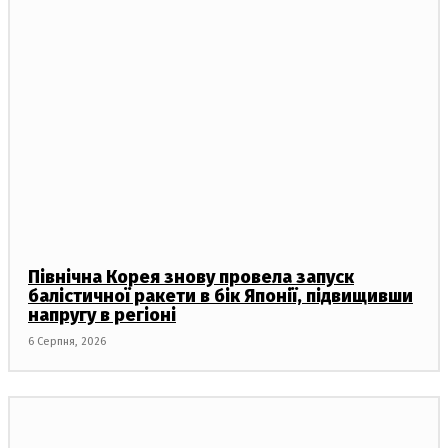
Північна Корея знову провела запуск
балістичної ракети в бік Японії, підвищивши
напругу в регіоні
6 Серпня, 2026