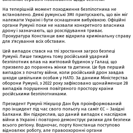
На теперішній момент походження безпілотника не
встановлено. Деякі румунські ЗМІ припускають, що він міг
належати Україні і бути оснащеним вибухівкою. Офіційні
органи Румунії поки не назвали конкретного власника
дрону і зазначають, що розслідування триває.
Прокуратура Констанци вже відкрила кримінальну справу
для з'ясування всіх обставин.
Цей випадок стався на тлі зростання загроз безпеці
Румунії. Лише тиждень тому російський ударний
безпілотник впав на житловий будинок у Галаці, що
призвело до поранень жінки та дитини. Це був перший
випадок з початку війни, коли російський дрон завдав
шкоди цивільним особам у НАТО. За даними Міністерства
оборони Румунії, з 2022 року зафіксовано щонайменше 28
випадків порушення повітряного простору країни
російськими безпілотниками.
Президент Румунії Нікушор Дан був проінформований
про інцидент під час свого польоту на саміт ЄС – Західні
Балкани. Він підкреслив, що даний випадок є наслідком
війни в Україні і повторно демонструє ризики для безпеки
всього регіону. Водночас, порту Констанца поступово
відновлює роботу, але правоохоронні органи