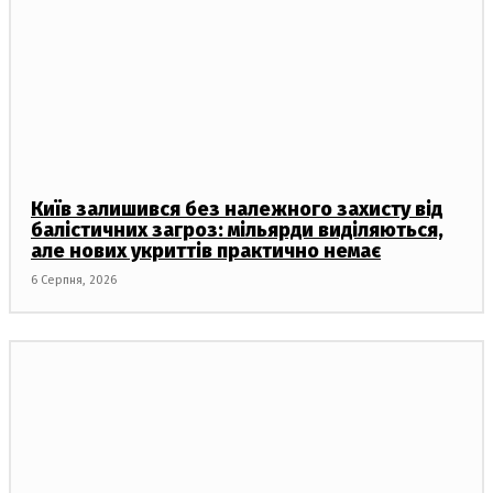
Київ залишився без належного захисту від
балістичних загроз: мільярди виділяються,
але нових укриттів практично немає
6 Серпня, 2026