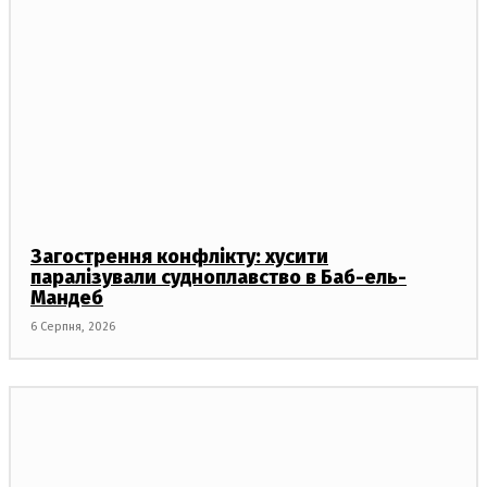
Загострення конфлікту: хусити
паралізували судноплавство в Баб-ель-
Мандеб
6 Серпня, 2026