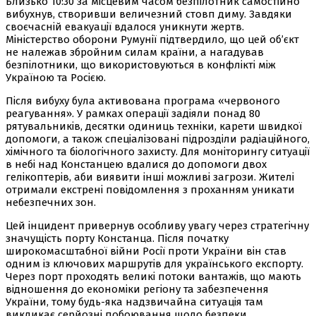
Близько 10:30 за місцевим часом безпілотник самостійно
вибухнув, створивши величезний стовп диму. Завдяки
своєчасній евакуації вдалося уникнути жертв.
Міністерство оборони Румунії підтвердило, що цей об’єкт
не належав збройним силам країни, а нагадував
безпілотники, що використовуються в конфлікті між
Україною та Росією.
Після вибуху була активована програма «червоного
реагування». У рамках операції задіяли понад 80
рятувальників, десятки одиниць техніки, карети швидкої
допомоги, а також спеціалізовані підрозділи радіаційного,
хімічного та біологічного захисту. Для моніторингу ситуації
в небі над Констанцею вдалися до допомоги двох
гелікоптерів, аби виявити інші можливі загрози. Жителі
отримали екстрені повідомлення з проханням уникати
небезпечних зон.
Цей інцидент привернув особливу увагу через стратегічну
значущість порту Констанца. Після початку
широкомасштабної війни Росії проти України він став
одним із ключових маршрутів для українського експорту.
Через порт проходять великі потоки вантажів, що мають
відношення до економіки регіону та забезпечення
України, тому будь-яка надзвичайна ситуація там
викликає серйозні побоювання щодо безпеки.