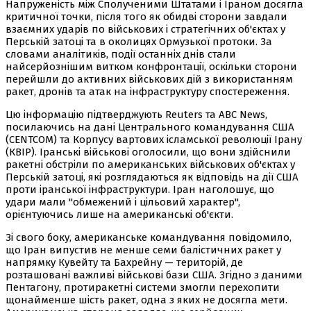
Напруженість між Сполученими Штатами і Іраном досягла
критичної точки, після того як обидві сторони завдали
взаємних ударів по військових і стратегічних об'єктах у
Перській затоці та в околицях Ормузької протоки. За
словами аналітиків, події останніх днів стали
найсерйознішим витком конфронтації, оскільки сторони
перейшли до активних військових дій з використанням
ракет, дронів та атак на інфраструктуру спостереження.
Цю інформацію підтверджують Reuters та ABC News,
посилаючись на дані Центрального командування США
(CENTCOM) та Корпусу вартових ісламської революції Ірану
(КВІР). Іранські військові оголосили, що вони здійснили
ракетні обстріли по американських військових об'єктах у
Перській затоці, які розглядаються як відповідь на дії США
проти іранської інфраструктури. Іран наголошує, що
удари мали "обмежений і цільовий характер",
орієнтуючись лише на американські об'єкти.
Зі свого боку, американське командування повідомило,
що Іран випустив не менше семи балістичних ракет у
напрямку Кувейту та Бахрейну — територій, де
розташовані важливі військові бази США. Згідно з даними
Пентагону, протиракетні системи змогли перехопити
щонайменше шість ракет, одна з яких не досягла мети.