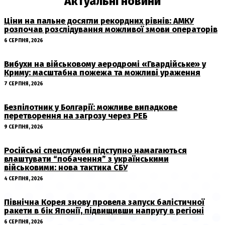
Актуальні новини
Ціни на пальне досягли рекордних рівнів: АМКУ
розпочав розслідування можливої змови операторів
6 СЕРПНЯ, 2026
Вибухи на військовому аеродромі «Гвардійське» у
Криму: масштабна пожежа та можливі ураження
7 СЕРПНЯ, 2026
Безпілотник у Болгарії: можливе випадкове
перетворення на загрозу через РЕБ
9 СЕРПНЯ, 2026
Російські спецслужби підступно намагаються
влаштувати “побачення” з українськими
військовими: нова тактика СБУ
4 СЕРПНЯ, 2026
Північна Корея знову провела запуск балістичної
ракети в бік Японії, підвищивши напругу в регіоні
6 СЕРПНЯ, 2026