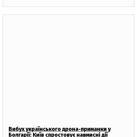
Вибух українського дрона-приманки у
Болгарії: Київ спростовує навмисні дії