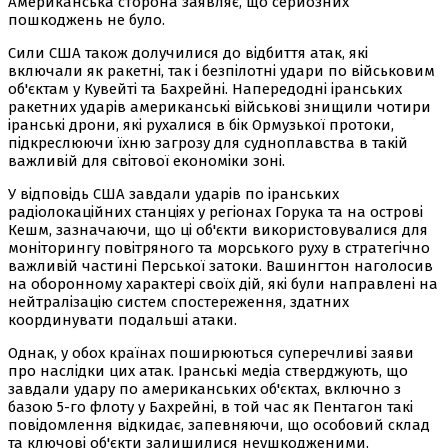
Американська сторона заявляє, що серйозних
пошкоджень не було.
Сили США також долучилися до відбиття атак, які
включали як ракетні, так і безпілотні удари по військовим
об'єктам у Кувейті та Бахрейні. Напередодні іранських
ракетних ударів американські військові знищили чотири
іранські дрони, які рухалися в бік Ормузької протоки,
підкреслюючи їхню загрозу для судноплавства в такій
важливій для світової економіки зоні.
У відповідь США завдали ударів по іранських
радіолокаційних станціях у регіонах Горука та на острові
Кешм, зазначаючи, що ці об'єкти використовувалися для
моніторингу повітряного та морського руху в стратегічно
важливій частині Перської затоки. Вашингтон наголосив
на оборонному характері своїх дій, які були направлені на
нейтралізацію систем спостереження, здатних
координувати подальші атаки.
Однак, у обох країнах поширюються суперечливі заяви
про наслідки цих атак. Іранські медіа стверджують, що
завдали удару по американських об'єктах, включно з
базою 5-го флоту у Бахрейні, в той час як Пентагон такі
повідомлення відкидає, запевняючи, що особовий склад
та ключові об'єкти залишилися неушкодженими.