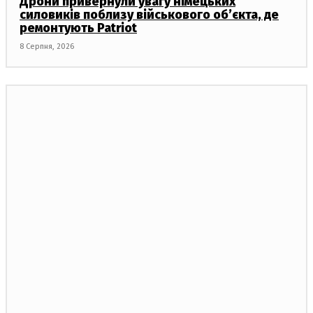
Дрони привернули увагу німецьких
силовиків поблизу військового об’єкта, де
ремонтують Patriot
8 Серпня, 2026