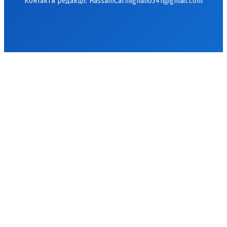
Контакти редакції:
HassamCarmignano341@gmail.com