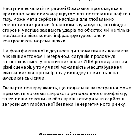
Наступна ескалація в районі Ормузької протоки, яка є
критично важливим маршрутом для постачання нафти і
газу, може мати серйозні наслідки для глобальних
енергетичних ринків. Аналітики зауважують, що обидві
сторони частіше завдають ударів по об'єктах, які не тільки
пов'язані з військовою інфраструктурою, але й
контролюють морські шляхи.
На фоні фактичної відсутності дипломатичних контактів
між Вашингтоном і Тегераном, ситуація продовжує
загострюватися. У політичних колах США розглядаються
різні сценарії, у тому числі можливість масштабування
військових дій проти Ірану у випадку нових атак на
американські сили.
Експерти попереджають, що подальше загострення може
призвести до більш широкого регіонального конфлікту,
залучивши союзників обох країн і створивши серйозні
загрози для глобальної безпеки і енергетичного ринку.