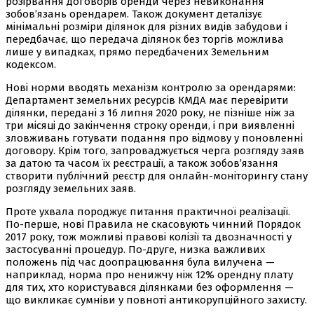
розірвання договорів оренди через невиконання
зобов’язань орендарем. Також документ деталізує
мінімальні розміри ділянок для різних видів забудови і
передбачає, що передача ділянок без торгів можлива
лише у випадках, прямо передбачених Земельним
кодексом.
Нові норми вводять механізм контролю за орендарями:
Департамент земельних ресурсів КМДА має перевірити
ділянки, передані з 16 липня 2020 року, не пізніше ніж за
три місяці до закінчення строку оренди, і при виявленні
зловживань готувати подання про відмову у поновленні
договору. Крім того, запроваджується черга розгляду заяв
за датою та часом їх реєстрації, а також зобов’язання
створити публічний реєстр для онлайн-моніторингу стану
розгляду земельних заяв.
Проте ухвала породжує питання практичної реалізації.
По-перше, нові Правила не скасовують чинний Порядок
2017 року, тож можливі правові колізії та двозначності у
застосуванні процедур. По-друге, низка важливих
положень під час доопрацювання була вилучена —
наприклад, норма про ненижчу ніж 12% орендну плату
для тих, хто користувався ділянками без оформлення —
що викликає сумніви у повноті антикорупційного захисту.