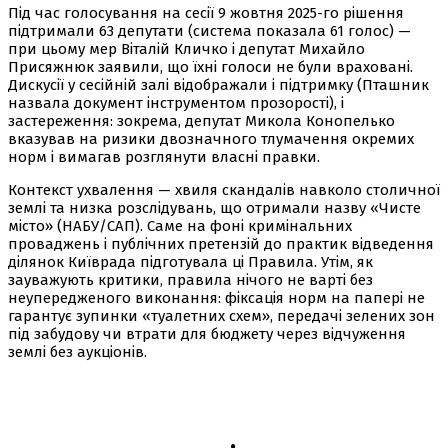
Під час голосування на сесії 9 жовтня 2025-го рішення
підтримали 63 депутати (система показала 61 голос) —
при цьому мер Віталій Кличко і депутат Михайло
Присяжнюк заявили, що їхні голоси не були враховані.
Дискусії у сесійній залі відображали і підтримку (Пташник
назвала документ інструментом прозорості), і
застереження: зокрема, депутат Микола Конопелько
вказував на ризики двозначного тлумачення окремих
норм і вимагав розглянути власні правки.
Контекст ухвалення — хвиля скандалів навколо столичної
землі та низка розслідувань, що отримали назву «Чисте
місто» (НАБУ/САП). Саме на фоні кримінальних
проваджень і публічних претензій до практик відведення
ділянок Київрада підготувала ці Правила. Утім, як
зауважують критики, правила нічого не варті без
неупередженого виконання: фіксація норм на папері не
гарантує зупинки «туалетних схем», передачі зелених зон
під забудову чи втрати для бюджету через відчуження
землі без аукціонів.