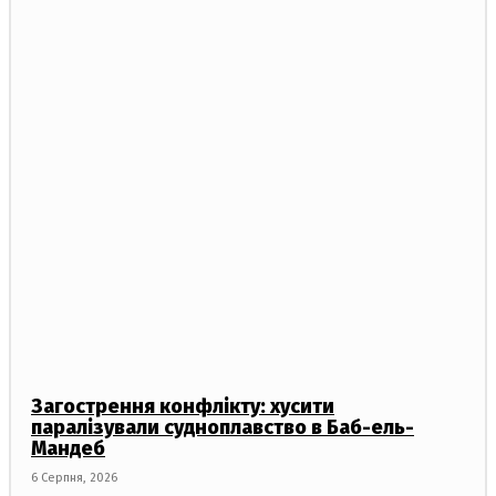
Загострення конфлікту: хусити
паралізували судноплавство в Баб-ель-
Мандеб
6 Серпня, 2026