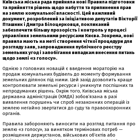
Київська міська рада прийняла нові Правила підготовки
та прийняття рішень щодо набуття та припинення прав
на землю комунальної власності. Цей важливий
документ, розроблений за ініціативою депутатів Вікторії
Пташник і Дмитра Білоцерковця, покликаний
забезпечити більшу прозорість і контроль у процесі
управління земельними ресурсами Києва. Зокрема, нові
правила мають на меті створення чіткої процедури для
розгляду заяв, запровадження публічного реєстру
земельних угод і запобігання випадкам внесення питань
щодо землі «з голосу».
Однією з головних новацій є введення мораторію на
продаж комунальних будівель до моменту формування
земельних ділянок під ними. Цей захід дозволить краще
контролювати земельні ресурси і уникнути поспішних та
непродуманих рішень. Окрім того, Київська міська
державна адміністрація (КМДА) зобов’язана в разі
виявлення порушень чи спроб незаконних операцій із
землею негайно звертатися до суду та правоохоронних
органів.
Правила забороняють виносити на розгляд питання про
землю «з голосу», за винятком термінових потреб —
розміщення держустанов, військових об’єктів або