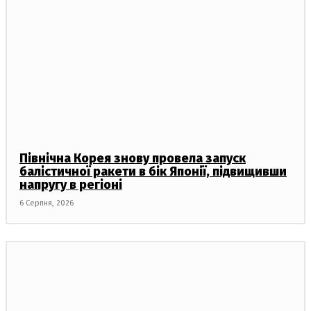
Північна Корея знову провела запуск
балістичної ракети в бік Японії, підвищивши
напругу в регіоні
6 Серпня, 2026