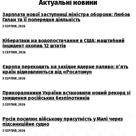
Актуальні новини
Зарплата нової заступниці міністра оборони: Любов
Галан та її попередня діяльність
3 СЕРПНЯ, 2026
Кібератаки на водопостачання в США: маштабний
інцидент охопив 12 штатів
5 СЕРПНЯ, 2026
Європа переходить на західне ядерне паливо: п’ять
країн відмовляються від «Росатому»
3 СЕРПНЯ, 2026
Прикордонники України встановили новий рекорд зі
знищення російських безпілотників
2 СЕРПНЯ, 2026
Росія посилює військову присутність у Малі через
підсанкційне судно
2 СЕРПНЯ, 2026